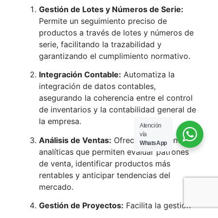
Gestión de Lotes y Números de Serie:
Permite un seguimiento preciso de
productos a través de lotes y números de
serie, facilitando la trazabilidad y
garantizando el cumplimiento normativo.
Integración Contable:
Automatiza la
integración de datos contables,
asegurando la coherencia entre el control
de inventarios y la contabilidad general de
la empresa.
Atención
vía
Análisis de Ventas:
Ofrece herramientas
WhatsApp
analíticas que permiten evaluar patrones
de venta, identificar productos más
rentables y anticipar tendencias del
mercado.
Gestión de Proyectos:
Facilita la gestión
de proyectos, vinculando el inventario con