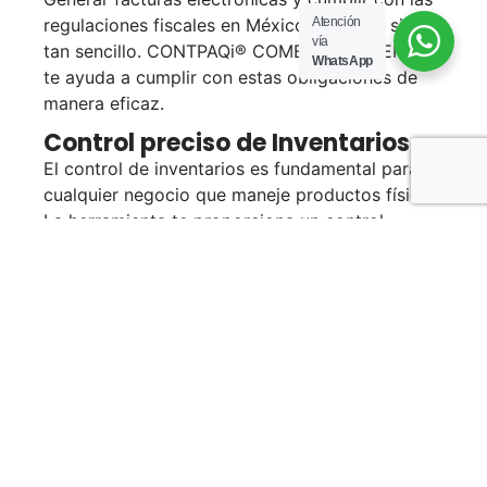
regulaciones fiscales en México nunca ha sido
Atención
vía
tan sencillo. CONTPAQi® COMERCIAL PREMIUM
WhatsApp
te ayuda a cumplir con estas obligaciones de
manera eficaz.
Control preciso de Inventarios
El control de inventarios es fundamental para
cualquier negocio que maneje productos físicos.
La herramienta te proporciona un control
preciso de tus existencias, lo que evita pérdidas
y te permite tomar decisiones informadas sobre
tu inventario.
Toma de decisiones informadas
Los reportes y análisis detallados te permiten
tomar decisiones más inteligentes para tu
empresa. Con datos precisos a tu disposición,
puedes planificar estrategias comerciales
efectivas.