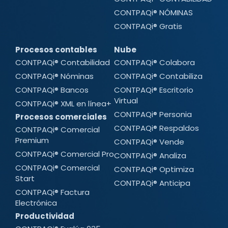
CONTPAQi® NÓMINAS
CONTPAQi® Gratis
Procesos contables
Nube
CONTPAQi® Contabilidad
CONTPAQi® Colabora
CONTPAQi® Nóminas
CONTPAQi® Contabiliza
CONTPAQi® Bancos
CONTPAQi® Escritorio
Virtual
CONTPAQi® XML en línea+
CONTPAQi® Personia
Procesos comerciales
CONTPAQi® Respaldos
CONTPAQi® Comercial
Premium
CONTPAQi® Vende
CONTPAQi® Comercial Pro
CONTPAQi® Analiza
CONTPAQi® Comercial
CONTPAQi® Optimiza
Start
CONTPAQi® Anticipa
CONTPAQi® Factura
Electrónica
Productividad