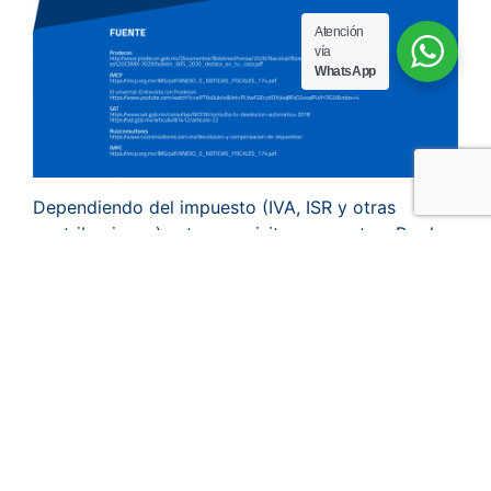
Atención
vía
WhatsApp
Dependiendo del impuesto (IVA, ISR y otras
contribuciones) estos requisitos aumentan. Por lo
cual, recomendamos revisarlos en la página del
SAT:
https://www.sat.gob.mx/tramites/24016/solicita-
tu-devolucion
Recuerda que tienes hasta el 30 de junio para
presentar tu
Declaración Anual
como persona
física y que puedes ingresar a la página de
devoluciones del SAT para conocer el status de tu
devolución.