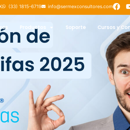
X
(33) 1815-6719
info@sermexconsultores.com
ros
Productos
Soporte
Cursos y Co