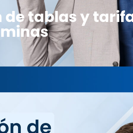
 de tablas y tarif
óminas